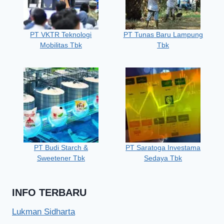
PT VKTR Teknologi
PT Tunas Baru Lampung
Mobilitas Tbk
Tbk
PT Budi Starch &
PT Saratoga Investama
Sweetener Tbk
Sedaya Tbk
INFO TERBARU
Lukman Sidharta