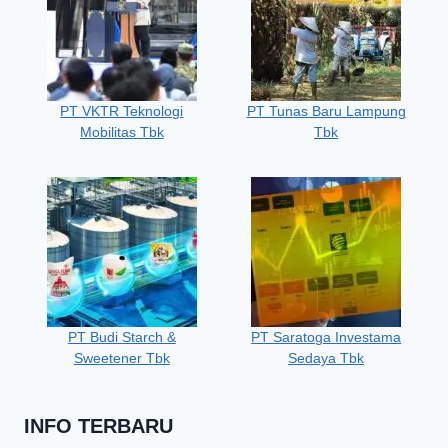
PT VKTR Teknologi
PT Tunas Baru Lampung
Mobilitas Tbk
Tbk
PT Budi Starch &
PT Saratoga Investama
Sweetener Tbk
Sedaya Tbk
INFO TERBARU