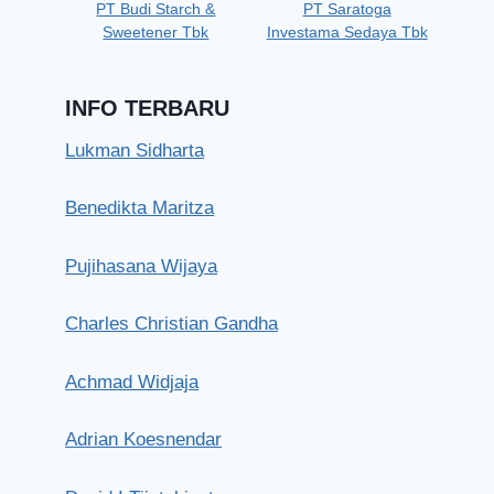
PT Budi Starch &
PT Saratoga
Sweetener Tbk
Investama Sedaya Tbk
INFO TERBARU
Lukman Sidharta
Benedikta Maritza
Pujihasana Wijaya
Charles Christian Gandha
Achmad Widjaja
Elite Club Epicentrum
Adrian Koesnendar
Senin, 27 Mei 2019