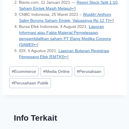
Bisnis.com, 11 Januari 2021 —
Resmi Stock Split 1:10,
Saham Emtek Masih Melaju
[
↩
]
CNBC Indonesia, 25 Maret 2021 –
Wuidih! Anthoni
Salim Borong Saham Emtek, Valuasinya Rp 12 T
[
↩
]
Bursa Efek Indonesia,
4 August 2021,
Laporan
Informasi atau Fakta Material Penyelesaian
pengambilalihan saham PT Elang Medika Corpora
[SAME]
[
↩
]
IDX, 5 Agustus 2021,
Laporan Bulanan Registrasi
Pemegang Efek [EMTK]
[
↩
]
#
Ecommerce
#
Media Online
#
Perusahaan
#
Perusahaan Publik
Info Terkait