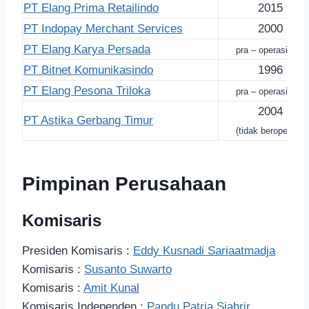
PT Elang Prima Retailindo
2015
PT Indopay Merchant Services
2000
PT Elang Karya Persada
pra – operasional
PT Bitnet Komunikasindo
1996
PT Elang Pesona Triloka
pra – operasional
2004
PT Astika Gerbang Timur
(tidak beroperasi)
Pimpinan Perusahaan
Komisaris
Presiden Komisaris :
Eddy Kusnadi Sariaatmadja
Komisaris :
Susanto Suwarto
Komisaris :
Amit Kunal
Komisaris Independen :
Pandu Patria Sjahrir