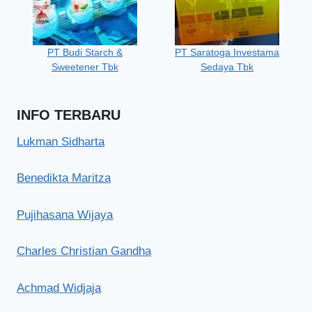
PT Budi Starch &
PT Saratoga Investama
Sweetener Tbk
Sedaya Tbk
INFO TERBARU
Lukman Sidharta
Benedikta Maritza
Pujihasana Wijaya
Charles Christian Gandha
Achmad Widjaja