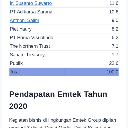
Ir. Susanto Suwarto
11,6
PT Adikarsa Sarana
10,6
Anthoni Salim
9,0
Piet Yaury
8,2
PT Prima Visualindo
6,2
The Northern Trust
7.1
Saham Treasury
1,7
Publik
22,6
Total
100,0
Pendapatan Emtek Tahun
2020
Kegiatan bisnis di lingkungan Emtek Group dipilah
menjadi 3 divisi: Divisi Media, Divisi Solusi, dan