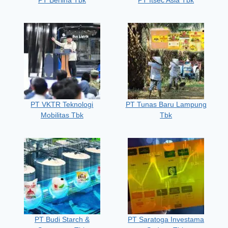
PT Berlina Tbk
PT Itsec Asia Tbk
PT VKTR Teknologi
PT Tunas Baru Lampung
Mobilitas Tbk
Tbk
PT Budi Starch &
PT Saratoga Investama