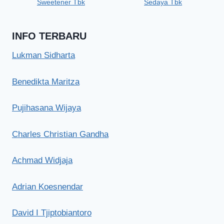
Sweetener Tbk
Sedaya Tbk
INFO TERBARU
Lukman Sidharta
Benedikta Maritza
Pujihasana Wijaya
Charles Christian Gandha
Achmad Widjaja
Adrian Koesnendar
David I Tjiptobiantoro