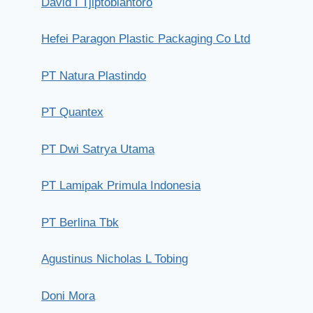
David I Tjiptobiantoro
Hefei Paragon Plastic Packaging Co Ltd
PT Natura Plastindo
PT Zoomlion Indonesia Heavy
PT Quantex
Industry
PT Dwi Satrya Utama
Rabu, 19 Juni 2019
PT Lamipak Primula Indonesia
PT Berlina Tbk
Agustinus Nicholas L Tobing
Doni Mora