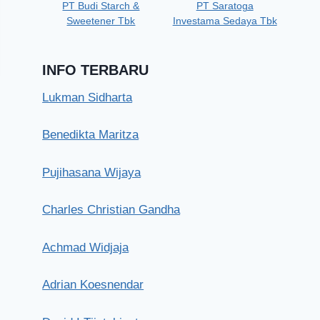
PT Budi Starch &
PT Saratoga
Sweetener Tbk
Investama Sedaya Tbk
INFO TERBARU
Lukman Sidharta
Benedikta Maritza
Pujihasana Wijaya
Mustaslimah
Charles Christian Gandha
Selasa, 28 Mei 2019
Achmad Widjaja
Adrian Koesnendar