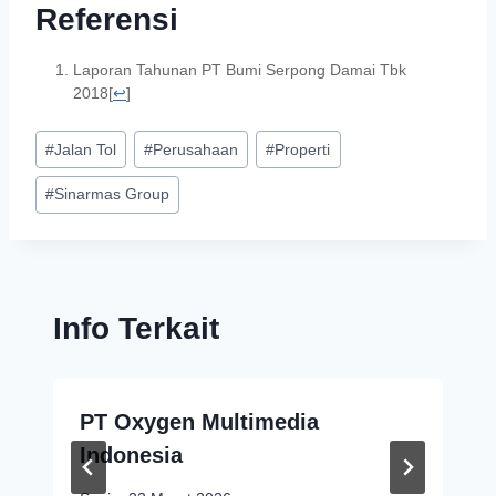
Referensi
Laporan Tahunan PT Bumi Serpong Damai Tbk
2018
[
↩
]
#
Jalan Tol
#
Perusahaan
#
Properti
#
Sinarmas Group
Info Terkait
PT Oxygen Multimedia
Indonesia