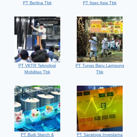
PT Berlina Tbk
PT Itsec Asia Tbk
PT VKTR Teknologi
PT Tunas Baru Lampung
Mobilitas Tbk
Tbk
PT Budi Starch &
PT Saratoga Investama