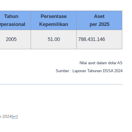
Tahun
Persentase
Aset
perasional
Kepemilikan
per 2025
2005
51.00
788.431.146
Nilai aset dalam dolar AS
Sumber : Laporan Tahunan DSSA 2024
n 2024
[
↩
]