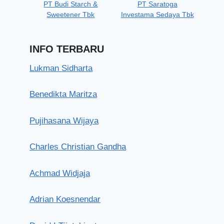
PT Budi Starch &
PT Saratoga
Sweetener Tbk
Investama Sedaya Tbk
INFO TERBARU
Lukman Sidharta
Benedikta Maritza
Henry Rizard Rumopa
Pujihasana Wijaya
Minggu, 22 Maret 2026
Charles Christian Gandha
Achmad Widjaja
Adrian Koesnendar