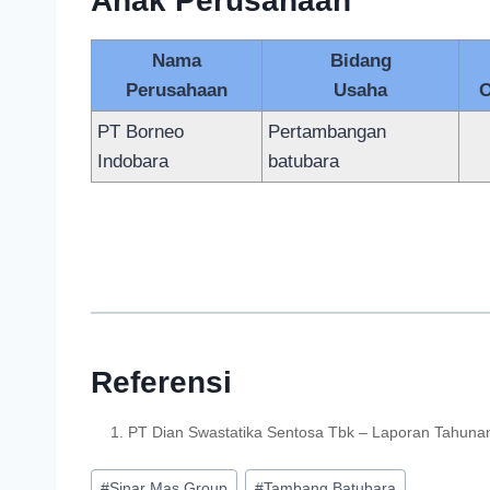
Anak Perusahaan
Nama
Bidang
Perusahaan
Usaha
O
PT Borneo
Pertambangan
Indobara
batubara
Referensi
PT Dian Swastatika Sentosa Tbk – Laporan Tahuna
#
Sinar Mas Group
#
Tambang Batubara