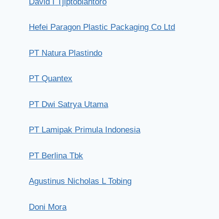
David I Tjiptobiantoro
Hefei Paragon Plastic Packaging Co Ltd
Bank Mantap
PT Natura Plastindo
Senin, 27 Mei 2019
PT Quantex
PT Dwi Satrya Utama
PT Lamipak Primula Indonesia
PT Berlina Tbk
Agustinus Nicholas L Tobing
Doni Mora