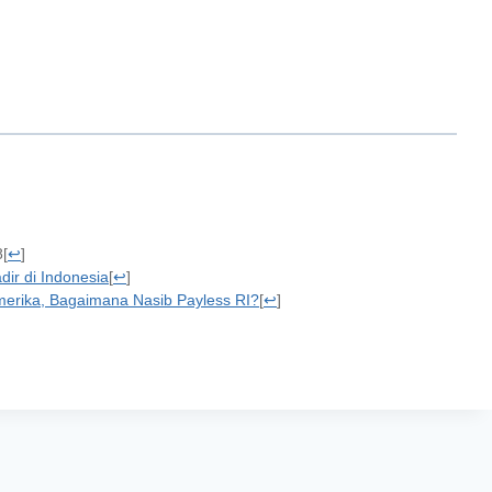
8
[
↩
]
ir di Indonesia
[
↩
]
merika, Bagaimana Nasib Payless RI?
[
↩
]