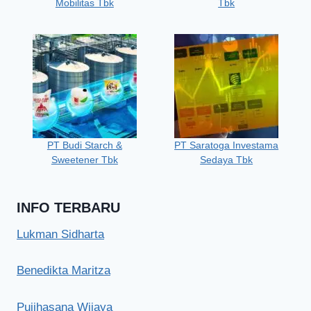
Mobilitas Tbk
Tbk
PT Budi Starch &
PT Saratoga Investama
Sweetener Tbk
Sedaya Tbk
INFO TERBARU
Lukman Sidharta
Benedikta Maritza
Pujihasana Wijaya