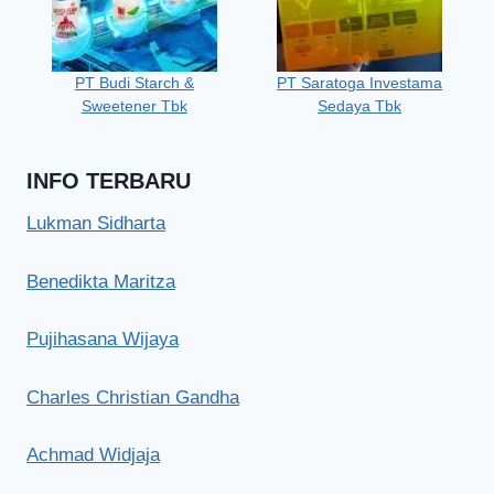
PT Budi Starch &
PT Saratoga Investama
Sweetener Tbk
Sedaya Tbk
INFO TERBARU
Lukman Sidharta
Benedikta Maritza
Pujihasana Wijaya
Charles Christian Gandha
Achmad Widjaja