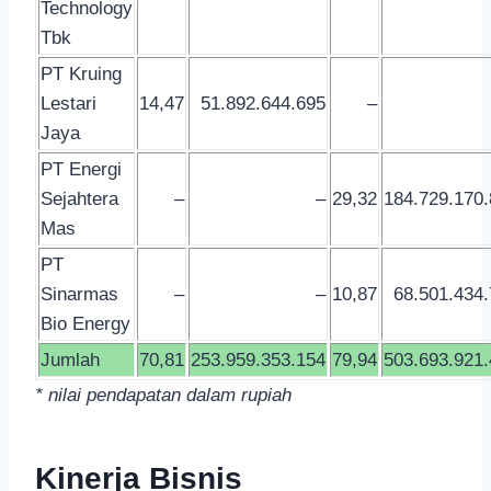
Technology
Tbk
PT Kruing
Lestari
14,47
51.892.644.695
–
Jaya
PT Energi
Sejahtera
–
–
29,32
184.729.170
Mas
PT
Sinarmas
–
–
10,87
68.501.434
Bio Energy
Jumlah
70,81
253.959.353.154
79,94
503.693.921
* nilai pendapatan dalam rupiah
Kinerja Bisnis