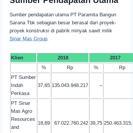
Sumber Pendapatan Utama
Sumber pendapatan utama PT Paramita Bangun
Sarana Tbk sebagian besar berasal dari proyek-
proyek konstruksi di pabrik minyak sawit milik
Sinar Mas Group
.
Klien
2018
2017
%
Rp
%
Rp
PT Sumber
Indah
37,65
135.043.948.217
–
Perkasa
PT Sinar
Mas Agro
Resources
18,69
67.022.760.242
39,75
250.463.315
and