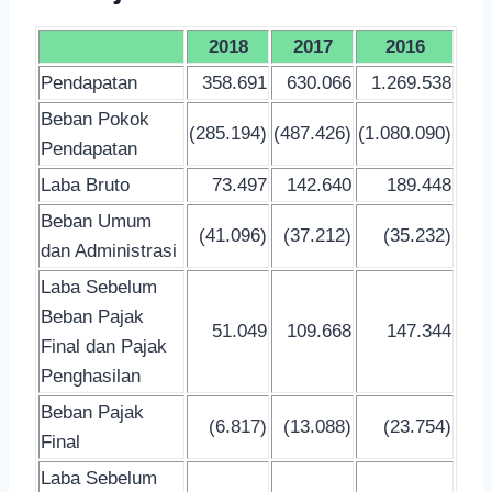
2018
2017
2016
Pendapatan
358.691
630.066
1.269.538
Beban Pokok
(285.194)
(487.426)
(1.080.090)
Pendapatan
Laba Bruto
73.497
142.640
189.448
Beban Umum
(41.096)
(37.212)
(35.232)
dan Administrasi
Laba Sebelum
Beban Pajak
51.049
109.668
147.344
Final dan Pajak
Penghasilan
Beban Pajak
(6.817)
(13.088)
(23.754)
Final
Laba Sebelum