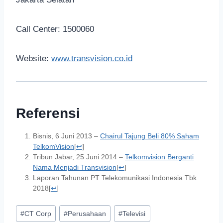
Call Center: 1500060
Website:
www.transvision.co.id
Referensi
Bisnis, 6 Juni 2013 –
Chairul Tajung Beli 80% Saham
TelkomVision
[
↩
]
Tribun Jabar, 25 Juni 2014 –
Telkomvision Berganti
Nama Menjadi Transvision
[
↩
]
Laporan Tahunan PT Telekomunikasi Indonesia Tbk
2018
[
↩
]
#
CT Corp
#
Perusahaan
#
Televisi