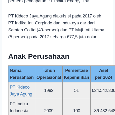
persen) pendapatan PT Indika Energy Tbk.
PT Kideco Jaya Agung diakuisisi pada 2017 oleh
PT Indika Inti Corpindo dan induknya dar dari
Samtan Co ltd (40-persen) dan PT Muji Inti Utama
(5 persen) pada 2017 seharga 677,5 juta dolar.
Anak Perusahaan
Nama
Tahun
Persentase
Aset
Perusahaan
Operasional
Kepemilikan
per 2024
PT Kideco
1982
51
624.542.30
Jaya Agung
PT Indika
Indonesia
2009
100
86.432.64