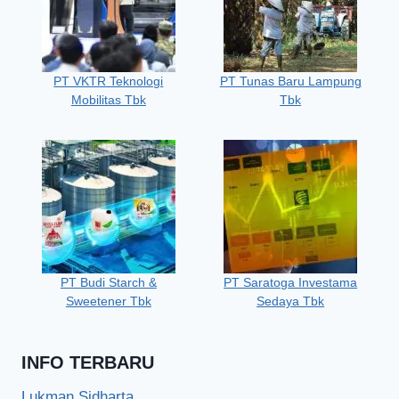
PT VKTR Teknologi
PT Tunas Baru Lampung
Mobilitas Tbk
Tbk
PT Budi Starch &
PT Saratoga Investama
Sweetener Tbk
Sedaya Tbk
INFO TERBARU
Lukman Sidharta