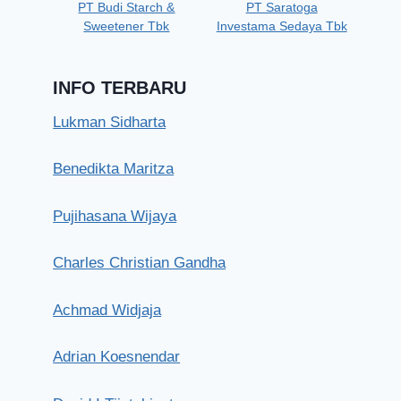
PT Budi Starch &
PT Saratoga
Sweetener Tbk
Investama Sedaya Tbk
INFO TERBARU
Lukman Sidharta
Benedikta Maritza
Pujihasana Wijaya
Charles Christian Gandha
PT Suryaraya Cakrawala
Achmad Widjaja
Rabu, 29 Mei 2019
Adrian Koesnendar