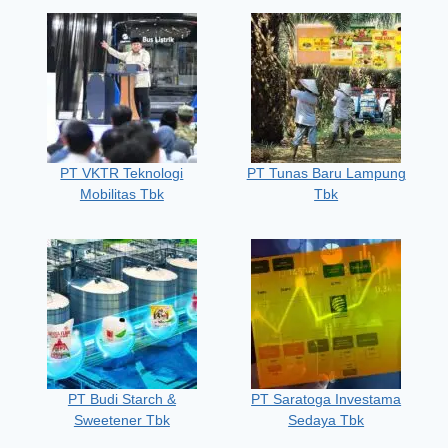
PT VKTR Teknologi
PT Tunas Baru Lampung
Mobilitas Tbk
Tbk
PT Budi Starch &
PT Saratoga Investama
Sweetener Tbk
Sedaya Tbk