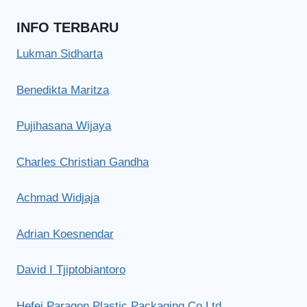
INFO TERBARU
Lukman Sidharta
Benedikta Maritza
Pujihasana Wijaya
Charles Christian Gandha
Achmad Widjaja
Adrian Koesnendar
David I Tjiptobiantoro
Hefei Paragon Plastic Packaging Co Ltd