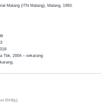
ional Malang (ITN Malang), Malang, 1993.
98
03
2018
a Tbk, 2004 – sekarang
ekarang.
uni 2019
[
↩
]