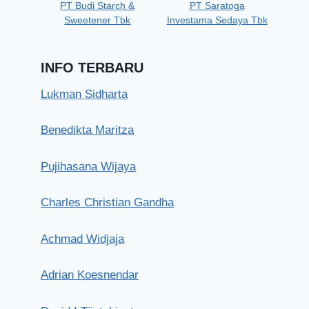
PT Budi Starch &
PT Saratoga
Sweetener Tbk
Investama Sedaya Tbk
INFO TERBARU
Lukman Sidharta
Benedikta Maritza
Timotius Max Sulaiman
Pujihasana Wijaya
Senin, 23 Maret 2026
Charles Christian Gandha
Achmad Widjaja
Adrian Koesnendar