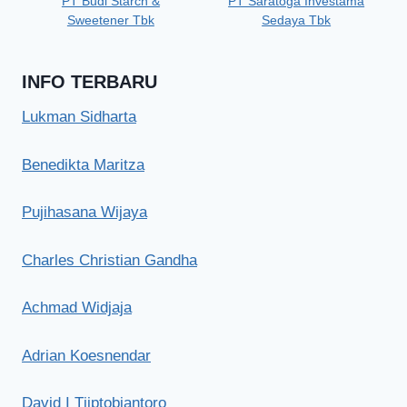
PT Budi Starch &
PT Saratoga Investama
Sweetener Tbk
Sedaya Tbk
INFO TERBARU
Lukman Sidharta
Benedikta Maritza
Pujihasana Wijaya
Charles Christian Gandha
Achmad Widjaja
Adrian Koesnendar
David I Tjiptobiantoro