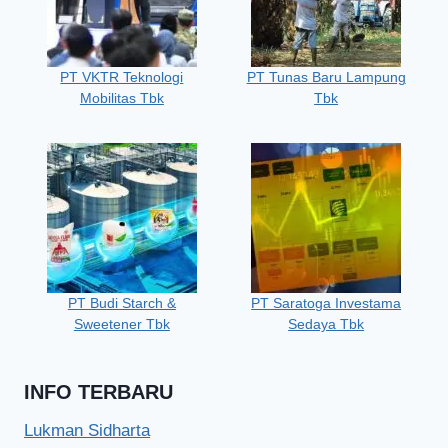
PT VKTR Teknologi
PT Tunas Baru Lampung
Mobilitas Tbk
Tbk
PT Budi Starch &
PT Saratoga Investama
Sweetener Tbk
Sedaya Tbk
INFO TERBARU
Lukman Sidharta