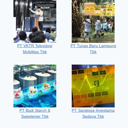
PT VKTR Teknologi
PT Tunas Baru Lampung
Mobilitas Tbk
Tbk
PT Budi Starch &
PT Saratoga Investama
Sweetener Tbk
Sedaya Tbk