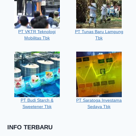
PT VKTR Teknologi
PT Tunas Baru Lampung
Mobilitas Tbk
Tbk
PT Budi Starch &
PT Saratoga Investama
Sweetener Tbk
Sedaya Tbk
INFO TERBARU