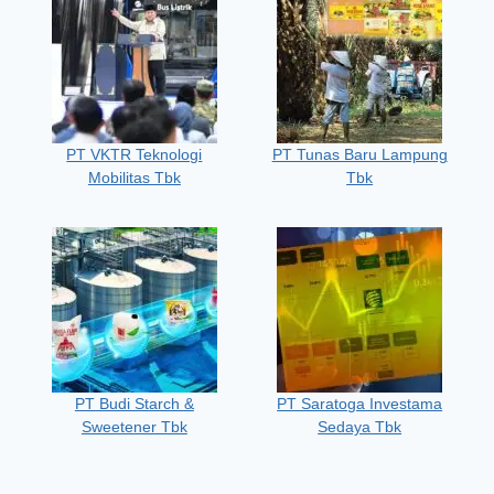
PT VKTR Teknologi
PT Tunas Baru Lampung
Mobilitas Tbk
Tbk
PT Budi Starch &
PT Saratoga Investama
Sweetener Tbk
Sedaya Tbk