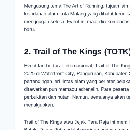
Mengusung tema The Art of Running, tujuan lain
keindahan alam kota Malang yang dibalut keunik
menggugah selera. Event ini maat direkomendasik
baru.
2. Trail of The Kings (TOTK
Event lari bertaraf internasional, Trail of The K
2025 di Waterfront City, Pangururan, Kabupaten
pertandingan lari lintas alam yang berlatar bel
ditawarkan pun memacu adrenalin. Para peserta 
perbukitan dan hutan. Namun, semuanya akan t
menakjubkan.
Trail of The Kings atau Jejak Para Raja ini me
Batak, Danau Toba adalah warisan budaya yang ti