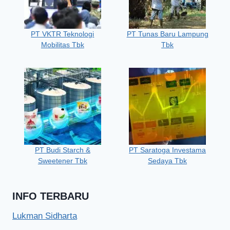
PT VKTR Teknologi
PT Tunas Baru Lampung
Mobilitas Tbk
Tbk
PT Budi Starch &
PT Saratoga Investama
Sweetener Tbk
Sedaya Tbk
INFO TERBARU
Lukman Sidharta