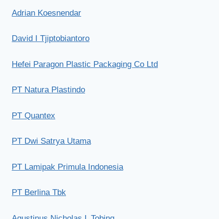
Adrian Koesnendar
David I Tjiptobiantoro
Hefei Paragon Plastic Packaging Co Ltd
PT Natura Plastindo
PT Quantex
PT Dwi Satrya Utama
PT Lamipak Primula Indonesia
PT Berlina Tbk
Agustinus Nicholas L Tobing