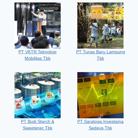
PT VKTR Teknologi
PT Tunas Baru Lampung
Mobilitas Tbk
Tbk
PT Budi Starch &
PT Saratoga Investama
Sweetener Tbk
Sedaya Tbk