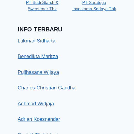
PT Budi Starch &
PT Saratoga
Sweetener Tbk
Investama Sedaya Tbk
INFO TERBARU
Lukman Sidharta
Benedikta Maritza
Pujihasana Wijaya
Charles Christian Gandha
Muhammad Rachmat Kaimuddin
Achmad Widjaja
Kamis, 5 Agustus 2021
Adrian Koesnendar