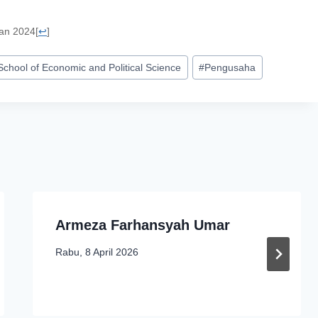
nan 2024
[
↩
]
chool of Economic and Political Science
#
Pengusaha
Armeza Farhansyah Umar
Rabu, 8 April 2026