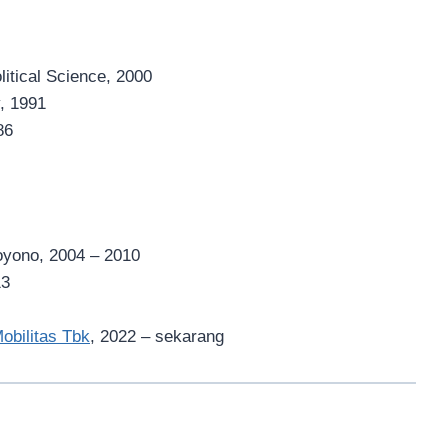
itical Science, 2000
y, 1991
86
oyono, 2004 – 2010
13
obilitas Tbk
, 2022 – sekarang