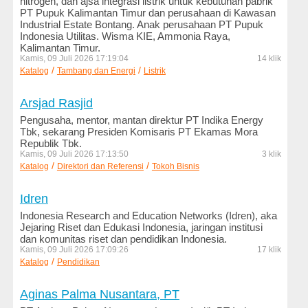
nitrogen, dan ajsa integrasi listrik untuk kebutuhan pabrik
PT Pupuk Kalimantan Timur dan perusahaan di Kawasan
Kesehatan
Industrial Estate Bontang. Anak perusahaan PT Pupuk
dan
Indonesia Utilitas. Wisma KIE, Ammonia Raya,
Kecantikan
Kalimantan Timur.
Kamis, 09 Juli 2026 17:19:04
14 klik
Komputer
/
/
Katalog
Tambang dan Energi
Listrik
dan
Internet
Arsjad Rasjid
Pengusaha, mentor, mantan direktur PT Indika Energy
Konstruksi
Tbk, sekarang Presiden Komisaris PT Ekamas Mora
dan
Republik Tbk.
Engineering
Kamis, 09 Juli 2026 17:13:50
3 klik
/
/
Katalog
Direktori dan Referensi
Tokoh Bisnis
Logam
dan
Idren
Mesin
Indonesia Research and Education Networks (Idren), aka
Jejaring Riset dan Edukasi Indonesia, jaringan institusi
LSM
dan komunitas riset dan pendidikan Indonesia.
dan
Kamis, 09 Juli 2026 17:09:26
17 klik
Ornop
/
Katalog
Pendidikan
Makanan
Aginas Palma Nusantara, PT
dan