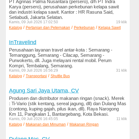
PT Agrinas Palma Nusantara (persero), d/h PT Indra
Minuman
Karya (persero), perusahaan perkebunan kelapa sawit
dan industri kelapa sawit. Kantor : HR Rasuna Said,
Media
Setiabudi, Jakarta Selatan.
dan
Kamis, 09 Juli 2026 17:02:50
19 klik
/
/
/
Katalog
Penerbitan
Pertanian dan Peternakan
Perkebunan
Kelapa Sawit
Media
InTravelind
Online
Perusahaan layanan travel antar-kota : Semarang -
Temanggung, Semarang - Cilacap, Semarang -
Militer
Purwokerto, dll. Juga melayani rental mobil. Perum
dan
Kompri, Tembalang, Semarang.
Sekuriti
Kamis, 09 Juli 2026 16:56:29
31 klik
/
/
Katalog
Transportasi
Shuttle Bus
Mobil
dan
Agung Sari Jaya Utama, CV
Motor
Produsen dan distributor makanan ringan (snack). Merek
: Ti-Vario (stik kentang, sereal jagung, dll) dan Dulang Mas
Mode
(contong, kuping gajah, pilus ikan, dll). Raya Narogong
dan
Km 11, Pangkalan 1, Bantargebang, Kota Bekasi.
Kamis, 09 Juli 2026 16:45:05
11 klik
Busana
/
/
Katalog
Makanan dan Minuman
Makanan Ringan
Olahraga