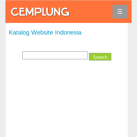
☰
Agama
Katalog Website Indonesia
Bank
dan
Keuangan
Bisnis
dan
Ekonomi
Direktori
dan
Referensi
Hiburan
Hobi
dan
Permainan