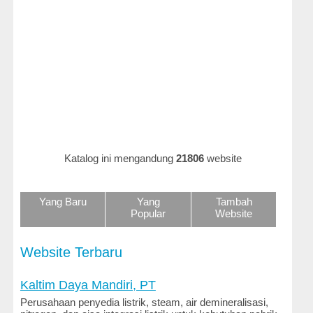
Hukum
dan
Perundangan
Iklan
dan
Belanja
Online
Ilmu
Katalog ini mengandung
21806
website
dan
Teknologi
Yang Baru
Yang
Tambah
Keluarga
Popular
Website
dan
Gaya
Hidup
Website Terbaru
Kenalan
Kaltim Daya Mandiri, PT
dan
Perusahaan penyedia listrik, steam, air demineralisasi,
Kencan