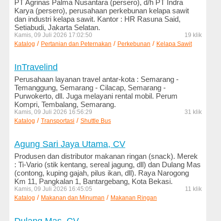
PT Agrinas Palma Nusantara (persero), d/h PT Indra
Minuman
Karya (persero), perusahaan perkebunan kelapa sawit
dan industri kelapa sawit. Kantor : HR Rasuna Said,
Media
Setiabudi, Jakarta Selatan.
dan
Kamis, 09 Juli 2026 17:02:50
19 klik
/
/
/
Katalog
Penerbitan
Pertanian dan Peternakan
Perkebunan
Kelapa Sawit
Media
InTravelind
Online
Perusahaan layanan travel antar-kota : Semarang -
Temanggung, Semarang - Cilacap, Semarang -
Militer
Purwokerto, dll. Juga melayani rental mobil. Perum
dan
Kompri, Tembalang, Semarang.
Sekuriti
Kamis, 09 Juli 2026 16:56:29
31 klik
/
/
Katalog
Transportasi
Shuttle Bus
Mobil
dan
Agung Sari Jaya Utama, CV
Motor
Produsen dan distributor makanan ringan (snack). Merek
: Ti-Vario (stik kentang, sereal jagung, dll) dan Dulang Mas
Mode
(contong, kuping gajah, pilus ikan, dll). Raya Narogong
dan
Km 11, Pangkalan 1, Bantargebang, Kota Bekasi.
Kamis, 09 Juli 2026 16:45:05
11 klik
Busana
/
/
Katalog
Makanan dan Minuman
Makanan Ringan
Olahraga