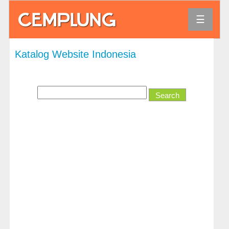
☰
Agama
Katalog Website Indonesia
Bank
dan
Keuangan
Bisnis
dan
Ekonomi
Direktori
dan
Referensi
Hiburan
Hobi
dan
Permainan