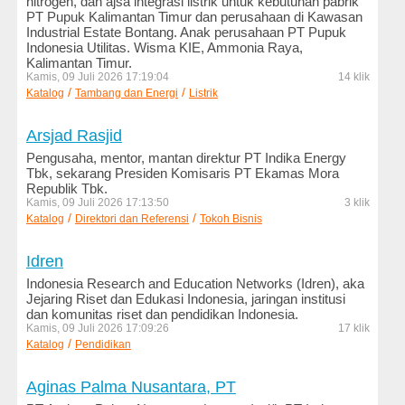
nitrogen, dan ajsa integrasi listrik untuk kebutuhan pabrik
PT Pupuk Kalimantan Timur dan perusahaan di Kawasan
Kesehatan
Industrial Estate Bontang. Anak perusahaan PT Pupuk
dan
Indonesia Utilitas. Wisma KIE, Ammonia Raya,
Kecantikan
Kalimantan Timur.
Kamis, 09 Juli 2026 17:19:04
14 klik
Komputer
/
/
Katalog
Tambang dan Energi
Listrik
dan
Internet
Arsjad Rasjid
Pengusaha, mentor, mantan direktur PT Indika Energy
Konstruksi
Tbk, sekarang Presiden Komisaris PT Ekamas Mora
dan
Republik Tbk.
Engineering
Kamis, 09 Juli 2026 17:13:50
3 klik
/
/
Katalog
Direktori dan Referensi
Tokoh Bisnis
Logam
dan
Idren
Mesin
Indonesia Research and Education Networks (Idren), aka
Jejaring Riset dan Edukasi Indonesia, jaringan institusi
LSM
dan komunitas riset dan pendidikan Indonesia.
dan
Kamis, 09 Juli 2026 17:09:26
17 klik
Ornop
/
Katalog
Pendidikan
Makanan
Aginas Palma Nusantara, PT
dan