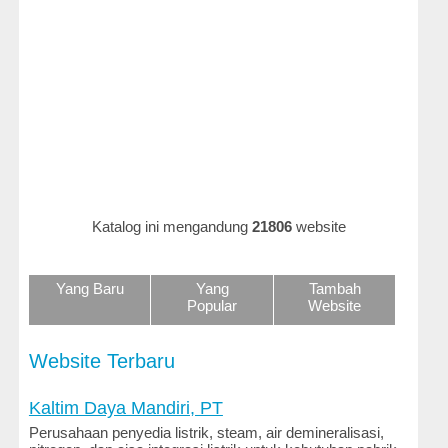
Hukum
dan
Perundangan
Iklan
dan
Belanja
Online
Ilmu
Katalog ini mengandung
21806
website
dan
Teknologi
Yang Baru
Yang
Tambah
Keluarga
Popular
Website
dan
Gaya
Hidup
Website Terbaru
Kenalan
Kaltim Daya Mandiri, PT
dan
Perusahaan penyedia listrik, steam, air demineralisasi,
Kencan