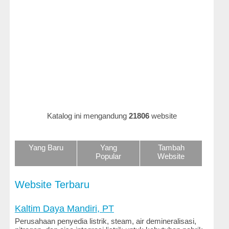
Hukum
dan
Perundangan
Iklan
dan
Belanja
Online
Ilmu
Katalog ini mengandung
21806
website
dan
Teknologi
Yang Baru
Yang
Tambah
Keluarga
Popular
Website
dan
Gaya
Hidup
Website Terbaru
Kenalan
Kaltim Daya Mandiri, PT
dan
Perusahaan penyedia listrik, steam, air demineralisasi,
Kencan