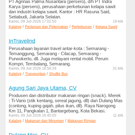
PT Agrinas Palma Nusantara (persero), d/h PT Indra
Minuman
Karya (persero), perusahaan perkebunan kelapa sawit
dan industri kelapa sawit. Kantor : HR Rasuna Said,
Media
Setiabudi, Jakarta Selatan.
dan
Kamis, 09 Juli 2026 17:02:50
19 klik
/
/
/
Katalog
Penerbitan
Pertanian dan Peternakan
Perkebunan
Kelapa Sawit
Media
InTravelind
Online
Perusahaan layanan travel antar-kota : Semarang -
Temanggung, Semarang - Cilacap, Semarang -
Militer
Purwokerto, dll. Juga melayani rental mobil. Perum
dan
Kompri, Tembalang, Semarang.
Sekuriti
Kamis, 09 Juli 2026 16:56:29
31 klik
/
/
Katalog
Transportasi
Shuttle Bus
Mobil
dan
Agung Sari Jaya Utama, CV
Motor
Produsen dan distributor makanan ringan (snack). Merek
: Ti-Vario (stik kentang, sereal jagung, dll) dan Dulang Mas
Mode
(contong, kuping gajah, pilus ikan, dll). Raya Narogong
dan
Km 11, Pangkalan 1, Bantargebang, Kota Bekasi.
Kamis, 09 Juli 2026 16:45:05
11 klik
Busana
/
/
Katalog
Makanan dan Minuman
Makanan Ringan
Olahraga