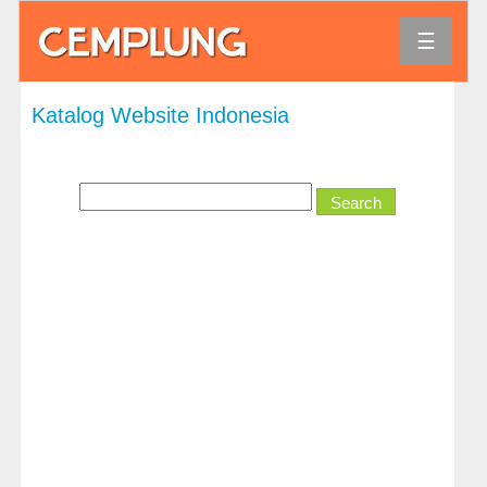
☰
Agama
Katalog Website Indonesia
Bank
dan
Keuangan
Bisnis
dan
Ekonomi
Direktori
dan
Referensi
Hiburan
Hobi
dan
Permainan