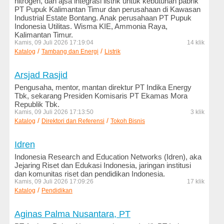
nitrogen, dan ajsa integrasi listrik untuk kebutuhan pabrik
PT Pupuk Kalimantan Timur dan perusahaan di Kawasan
Kesehatan
Industrial Estate Bontang. Anak perusahaan PT Pupuk
dan
Indonesia Utilitas. Wisma KIE, Ammonia Raya,
Kecantikan
Kalimantan Timur.
Kamis, 09 Juli 2026 17:19:04
14 klik
Komputer
/
/
Katalog
Tambang dan Energi
Listrik
dan
Internet
Arsjad Rasjid
Pengusaha, mentor, mantan direktur PT Indika Energy
Konstruksi
Tbk, sekarang Presiden Komisaris PT Ekamas Mora
dan
Republik Tbk.
Engineering
Kamis, 09 Juli 2026 17:13:50
3 klik
/
/
Katalog
Direktori dan Referensi
Tokoh Bisnis
Logam
dan
Idren
Mesin
Indonesia Research and Education Networks (Idren), aka
Jejaring Riset dan Edukasi Indonesia, jaringan institusi
LSM
dan komunitas riset dan pendidikan Indonesia.
dan
Kamis, 09 Juli 2026 17:09:26
17 klik
Ornop
/
Katalog
Pendidikan
Makanan
Aginas Palma Nusantara, PT
dan