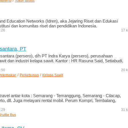
/
eferensi
Tokoh Bisnis
nd Education Networks (Idren), aka Jejaring Riset dan Edukasi
nstitusi dan komunitas riset dan pendidikan Indonesia.
9:26
17 k
santara, PT
antara (persero), d/h PT Indra Karya (persero), perusahaan
it dan industri kelapa sawit. Kantor : HR Rasuna Said, Setiabudi,
2:50
20 k
/
/
Peternakan
Perkebunan
Kelapa Sawit
ravel antar-kota : Semarang - Temanggung, Semarang - Cilacap,
o, dll. Juga melayani rental mobil. Perum Kompri, Tembalang,
6:29
31 k
huttle Bus