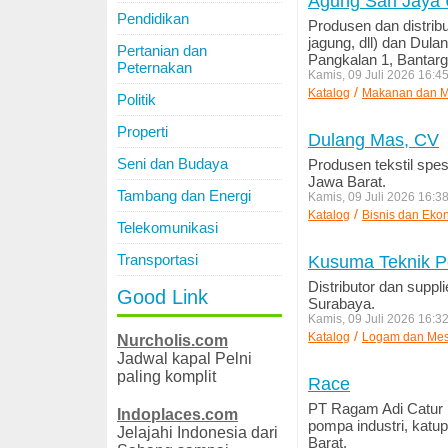
Agung Sari Jaya
Pendidikan
Produsen dan distribu
jagung, dll) dan Dula
Pertanian dan
Pangkalan 1, Bantarg
Peternakan
Kamis, 09 Juli 2026 16:4
/
Katalog
Makanan dan 
Politik
Properti
Dulang Mas, CV
Seni dan Budaya
Produsen tekstil spe
Jawa Barat.
Tambang dan Energi
Kamis, 09 Juli 2026 16:3
/
Katalog
Bisnis dan Eko
Telekomunikasi
Transportasi
Kusuma Teknik P
Distributor dan suppl
Good Link
Surabaya.
Kamis, 09 Juli 2026 16:3
/
Katalog
Logam dan Mes
Nurcholis.com
Jadwal kapal Pelni
paling komplit
Race
PT Ragam Adi Catur Es
Indoplaces.com
pompa industri, katu
Jelajahi Indonesia dari
Barat.