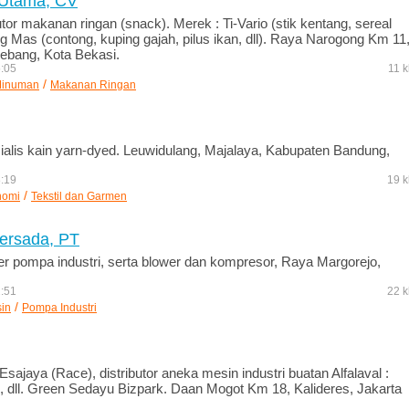
 Utama, CV
tor makanan ringan (snack). Merek : Ti-Vario (stik kentang, sereal
ng Mas (contong, kuping gajah, pilus ikan, dll). Raya Narogong Km 11
ebang, Kota Bekasi.
5:05
11 k
/
Minuman
Makanan Ringan
sialis kain yarn-dyed. Leuwidulang, Majalaya, Kabupaten Bandung,
8:19
19 k
/
nomi
Tekstil dan Garmen
ersada, PT
ier pompa industri, serta blower dan kompresor, Raya Margorejo,
2:51
22 k
/
in
Pompa Industri
ajaya (Race), distributor aneka mesin industri buatan Alfalaval :
p, dll. Green Sedayu Bizpark. Daan Mogot Km 18, Kalideres, Jakarta