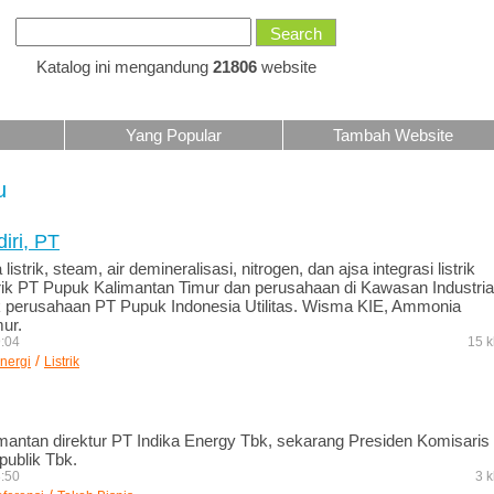
Katalog ini mengandung
21806
website
Yang Popular
Tambah Website
u
iri, PT
strik, steam, air demineralisasi, nitrogen, dan ajsa integrasi listrik
ik PT Pupuk Kalimantan Timur dan perusahaan di Kawasan Industria
k perusahaan PT Pupuk Indonesia Utilitas. Wisma KIE, Ammonia
ur.
9:04
15 k
/
nergi
Listrik
antan direktur PT Indika Energy Tbk, sekarang Presiden Komisaris
ublik Tbk.
3:50
3 k