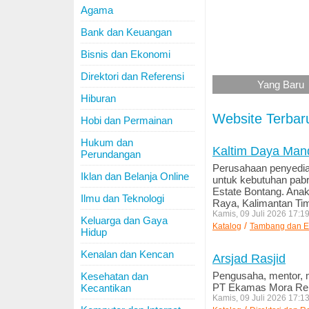
Agama
Bank dan Keuangan
Bisnis dan Ekonomi
Direktori dan Referensi
Yang Baru
Hiburan
Website Terbar
Hobi dan Permainan
Hukum dan
Kaltim Daya Mand
Perundangan
Perusahaan penyedia li
Iklan dan Belanja Online
untuk kebutuhan pabr
Estate Bontang. Ana
Ilmu dan Teknologi
Raya, Kalimantan Tim
Kamis, 09 Juli 2026 17:1
Keluarga dan Gaya
/
Katalog
Tambang dan E
Hidup
Kenalan dan Kencan
Arsjad Rasjid
Pengusaha, mentor, m
Kesehatan dan
PT Ekamas Mora Rep
Kecantikan
Kamis, 09 Juli 2026 17:1