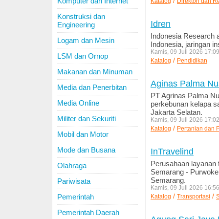
Komputer dan Internet
/
Katalog
Direktori dan R
Konstruksi dan
Idren
Engineering
Indonesia Research a
Logam dan Mesin
Indonesia, jaringan i
Kamis, 09 Juli 2026 17:0
LSM dan Ornop
/
Katalog
Pendidikan
Makanan dan Minuman
Aginas Palma Nu
Media dan Penerbitan
PT Agrinas Palma Nus
Media Online
perkebunan kelapa saw
Jakarta Selatan.
Militer dan Sekuriti
Kamis, 09 Juli 2026 17:0
/
Katalog
Pertanian dan 
Mobil dan Motor
Mode dan Busana
InTravelind
Perusahaan layanan t
Olahraga
Semarang - Purwokert
Semarang.
Pariwisata
Kamis, 09 Juli 2026 16:5
Pemerintah
/
/
Katalog
Transportasi
S
Pemerintah Daerah