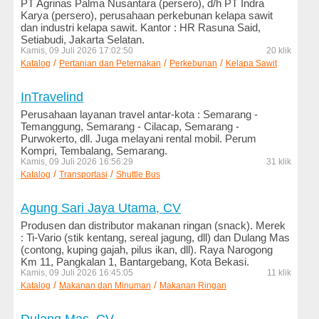
PT Agrinas Palma Nusantara (persero), d/h PT Indra
Minuman
Karya (persero), perusahaan perkebunan kelapa sawit
dan industri kelapa sawit. Kantor : HR Rasuna Said,
Media
Setiabudi, Jakarta Selatan.
dan
Kamis, 09 Juli 2026 17:02:50
20 klik
/
/
/
Katalog
Penerbitan
Pertanian dan Peternakan
Perkebunan
Kelapa Sawit
Media
InTravelind
Online
Perusahaan layanan travel antar-kota : Semarang -
Temanggung, Semarang - Cilacap, Semarang -
Militer
Purwokerto, dll. Juga melayani rental mobil. Perum
dan
Kompri, Tembalang, Semarang.
Sekuriti
Kamis, 09 Juli 2026 16:56:29
31 klik
/
/
Katalog
Transportasi
Shuttle Bus
Mobil
dan
Agung Sari Jaya Utama, CV
Motor
Produsen dan distributor makanan ringan (snack). Merek
: Ti-Vario (stik kentang, sereal jagung, dll) dan Dulang Mas
Mode
(contong, kuping gajah, pilus ikan, dll). Raya Narogong
dan
Km 11, Pangkalan 1, Bantargebang, Kota Bekasi.
Kamis, 09 Juli 2026 16:45:05
11 klik
Busana
/
/
Katalog
Makanan dan Minuman
Makanan Ringan
Olahraga