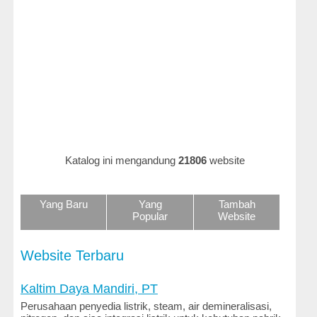
Hukum
dan
Perundangan
Iklan
dan
Belanja
Online
Ilmu
Katalog ini mengandung
21806
website
dan
Teknologi
Yang Baru
Yang
Tambah
Keluarga
Popular
Website
dan
Gaya
Hidup
Website Terbaru
Kenalan
Kaltim Daya Mandiri, PT
dan
Perusahaan penyedia listrik, steam, air demineralisasi,
Kencan