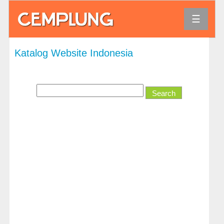
☰
Agama
Katalog Website Indonesia
Bank
dan
Keuangan
Bisnis
dan
Ekonomi
Direktori
dan
Referensi
Hiburan
Hobi
dan
Permainan