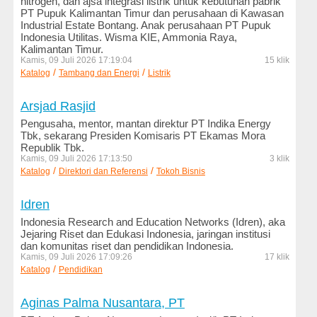
nitrogen, dan ajsa integrasi listrik untuk kebutuhan pabrik
PT Pupuk Kalimantan Timur dan perusahaan di Kawasan
Kesehatan
Industrial Estate Bontang. Anak perusahaan PT Pupuk
dan
Indonesia Utilitas. Wisma KIE, Ammonia Raya,
Kecantikan
Kalimantan Timur.
Kamis, 09 Juli 2026 17:19:04
15 klik
Komputer
/
/
Katalog
Tambang dan Energi
Listrik
dan
Internet
Arsjad Rasjid
Pengusaha, mentor, mantan direktur PT Indika Energy
Konstruksi
Tbk, sekarang Presiden Komisaris PT Ekamas Mora
dan
Republik Tbk.
Engineering
Kamis, 09 Juli 2026 17:13:50
3 klik
/
/
Katalog
Direktori dan Referensi
Tokoh Bisnis
Logam
dan
Idren
Mesin
Indonesia Research and Education Networks (Idren), aka
Jejaring Riset dan Edukasi Indonesia, jaringan institusi
LSM
dan komunitas riset dan pendidikan Indonesia.
dan
Kamis, 09 Juli 2026 17:09:26
17 klik
Ornop
/
Katalog
Pendidikan
Makanan
Aginas Palma Nusantara, PT
dan