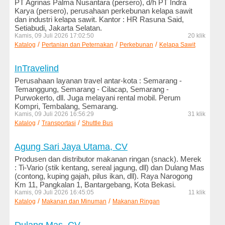
PT Agrinas Palma Nusantara (persero), d/h PT Indra
Minuman
Karya (persero), perusahaan perkebunan kelapa sawit
dan industri kelapa sawit. Kantor : HR Rasuna Said,
Media
Setiabudi, Jakarta Selatan.
dan
Kamis, 09 Juli 2026 17:02:50
20 klik
/
/
/
Katalog
Penerbitan
Pertanian dan Peternakan
Perkebunan
Kelapa Sawit
Media
InTravelind
Online
Perusahaan layanan travel antar-kota : Semarang -
Temanggung, Semarang - Cilacap, Semarang -
Militer
Purwokerto, dll. Juga melayani rental mobil. Perum
dan
Kompri, Tembalang, Semarang.
Sekuriti
Kamis, 09 Juli 2026 16:56:29
31 klik
/
/
Katalog
Transportasi
Shuttle Bus
Mobil
dan
Agung Sari Jaya Utama, CV
Motor
Produsen dan distributor makanan ringan (snack). Merek
: Ti-Vario (stik kentang, sereal jagung, dll) dan Dulang Mas
Mode
(contong, kuping gajah, pilus ikan, dll). Raya Narogong
dan
Km 11, Pangkalan 1, Bantargebang, Kota Bekasi.
Kamis, 09 Juli 2026 16:45:05
11 klik
Busana
/
/
Katalog
Makanan dan Minuman
Makanan Ringan
Olahraga