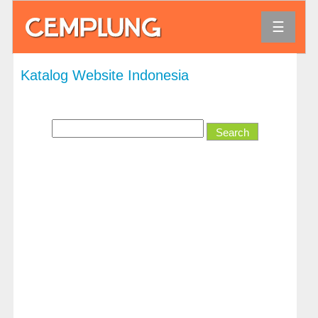
☰
Agama
Katalog Website Indonesia
Bank
dan
Keuangan
Bisnis
dan
Ekonomi
Direktori
dan
Referensi
Hiburan
Hobi
dan
Permainan