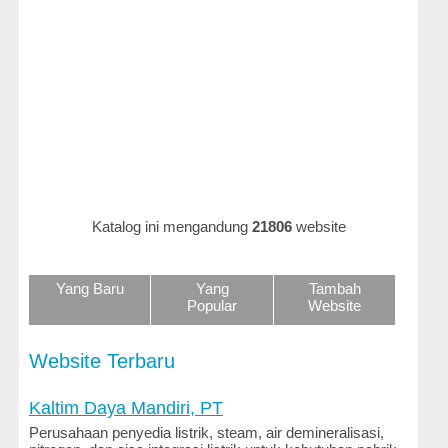
Hukum
dan
Perundangan
Iklan
dan
Belanja
Online
Ilmu
Katalog ini mengandung
21806
website
dan
Teknologi
Yang Baru
Yang
Tambah
Keluarga
Popular
Website
dan
Gaya
Hidup
Website Terbaru
Kenalan
Kaltim Daya Mandiri, PT
dan
Perusahaan penyedia listrik, steam, air demineralisasi,
Kencan