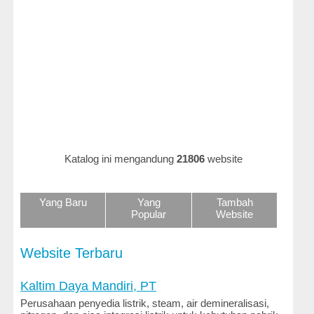
Hukum
dan
Perundangan
Iklan
dan
Belanja
Online
Ilmu
Katalog ini mengandung
21806
website
dan
Teknologi
Yang Baru
Yang
Tambah
Keluarga
Popular
Website
dan
Gaya
Hidup
Website Terbaru
Kenalan
Kaltim Daya Mandiri, PT
dan
Perusahaan penyedia listrik, steam, air demineralisasi,
Kencan