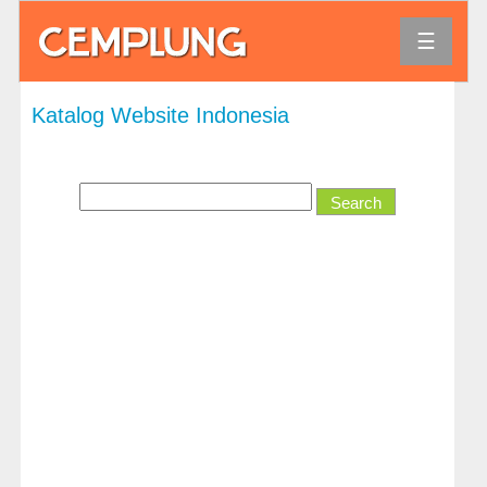
☰
Agama
Katalog Website Indonesia
Bank
dan
Keuangan
Bisnis
dan
Ekonomi
Direktori
dan
Referensi
Hiburan
Hobi
dan
Permainan