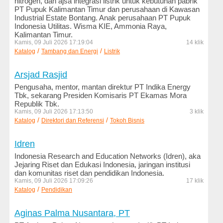
nitrogen, dan ajsa integrasi listrik untuk kebutuhan pabrik
PT Pupuk Kalimantan Timur dan perusahaan di Kawasan
Kesehatan
Industrial Estate Bontang. Anak perusahaan PT Pupuk
dan
Indonesia Utilitas. Wisma KIE, Ammonia Raya,
Kecantikan
Kalimantan Timur.
Kamis, 09 Juli 2026 17:19:04
14 klik
Komputer
/
/
Katalog
Tambang dan Energi
Listrik
dan
Internet
Arsjad Rasjid
Pengusaha, mentor, mantan direktur PT Indika Energy
Konstruksi
Tbk, sekarang Presiden Komisaris PT Ekamas Mora
dan
Republik Tbk.
Engineering
Kamis, 09 Juli 2026 17:13:50
3 klik
/
/
Katalog
Direktori dan Referensi
Tokoh Bisnis
Logam
dan
Idren
Mesin
Indonesia Research and Education Networks (Idren), aka
Jejaring Riset dan Edukasi Indonesia, jaringan institusi
LSM
dan komunitas riset dan pendidikan Indonesia.
dan
Kamis, 09 Juli 2026 17:09:26
17 klik
Ornop
/
Katalog
Pendidikan
Makanan
Aginas Palma Nusantara, PT
dan