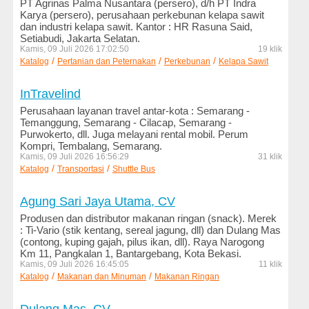
PT Agrinas Palma Nusantara (persero), d/h PT Indra
Minuman
Karya (persero), perusahaan perkebunan kelapa sawit
dan industri kelapa sawit. Kantor : HR Rasuna Said,
Media
Setiabudi, Jakarta Selatan.
dan
Kamis, 09 Juli 2026 17:02:50
19 klik
/
/
/
Katalog
Penerbitan
Pertanian dan Peternakan
Perkebunan
Kelapa Sawit
Media
InTravelind
Online
Perusahaan layanan travel antar-kota : Semarang -
Temanggung, Semarang - Cilacap, Semarang -
Militer
Purwokerto, dll. Juga melayani rental mobil. Perum
dan
Kompri, Tembalang, Semarang.
Sekuriti
Kamis, 09 Juli 2026 16:56:29
31 klik
/
/
Katalog
Transportasi
Shuttle Bus
Mobil
dan
Agung Sari Jaya Utama, CV
Motor
Produsen dan distributor makanan ringan (snack). Merek
: Ti-Vario (stik kentang, sereal jagung, dll) dan Dulang Mas
Mode
(contong, kuping gajah, pilus ikan, dll). Raya Narogong
dan
Km 11, Pangkalan 1, Bantargebang, Kota Bekasi.
Kamis, 09 Juli 2026 16:45:05
11 klik
Busana
/
/
Katalog
Makanan dan Minuman
Makanan Ringan
Olahraga