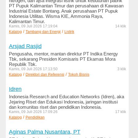
nitrogen, dan ajsa integrasi listrik untuk kebutuhan pabrik
PT Pupuk Kalimantan Timur dan perusahaan di Kawasan
Kesehatan
Industrial Estate Bontang. Anak perusahaan PT Pupuk
dan
Indonesia Utilitas. Wisma KIE, Ammonia Raya,
Kecantikan
Kalimantan Timur.
Kamis, 09 Juli 2026 17:19:04
14 klik
Komputer
/
/
Katalog
Tambang dan Energi
Listrik
dan
Internet
Arsjad Rasjid
Pengusaha, mentor, mantan direktur PT Indika Energy
Konstruksi
Tbk, sekarang Presiden Komisaris PT Ekamas Mora
dan
Republik Tbk.
Engineering
Kamis, 09 Juli 2026 17:13:50
3 klik
/
/
Katalog
Direktori dan Referensi
Tokoh Bisnis
Logam
dan
Idren
Mesin
Indonesia Research and Education Networks (Idren), aka
Jejaring Riset dan Edukasi Indonesia, jaringan institusi
LSM
dan komunitas riset dan pendidikan Indonesia.
dan
Kamis, 09 Juli 2026 17:09:26
17 klik
Ornop
/
Katalog
Pendidikan
Makanan
Aginas Palma Nusantara, PT
dan