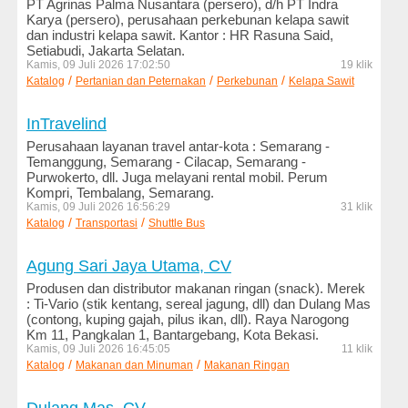
PT Agrinas Palma Nusantara (persero), d/h PT Indra
Minuman
Karya (persero), perusahaan perkebunan kelapa sawit
dan industri kelapa sawit. Kantor : HR Rasuna Said,
Media
Setiabudi, Jakarta Selatan.
dan
Kamis, 09 Juli 2026 17:02:50
19 klik
/
/
/
Katalog
Penerbitan
Pertanian dan Peternakan
Perkebunan
Kelapa Sawit
Media
InTravelind
Online
Perusahaan layanan travel antar-kota : Semarang -
Temanggung, Semarang - Cilacap, Semarang -
Militer
Purwokerto, dll. Juga melayani rental mobil. Perum
dan
Kompri, Tembalang, Semarang.
Sekuriti
Kamis, 09 Juli 2026 16:56:29
31 klik
/
/
Katalog
Transportasi
Shuttle Bus
Mobil
dan
Agung Sari Jaya Utama, CV
Motor
Produsen dan distributor makanan ringan (snack). Merek
: Ti-Vario (stik kentang, sereal jagung, dll) dan Dulang Mas
Mode
(contong, kuping gajah, pilus ikan, dll). Raya Narogong
dan
Km 11, Pangkalan 1, Bantargebang, Kota Bekasi.
Kamis, 09 Juli 2026 16:45:05
11 klik
Busana
/
/
Katalog
Makanan dan Minuman
Makanan Ringan
Olahraga