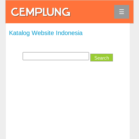
☰
Agama
Katalog Website Indonesia
Bank
dan
Keuangan
Bisnis
dan
Ekonomi
Direktori
dan
Referensi
Hiburan
Hobi
dan
Permainan