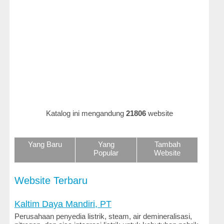
Hukum
dan
Perundangan
Iklan
dan
Belanja
Online
Ilmu
Katalog ini mengandung
21806
website
dan
Teknologi
Yang Baru
Yang
Tambah
Keluarga
Popular
Website
dan
Gaya
Hidup
Website Terbaru
Kenalan
Kaltim Daya Mandiri, PT
dan
Perusahaan penyedia listrik, steam, air demineralisasi,
Kencan