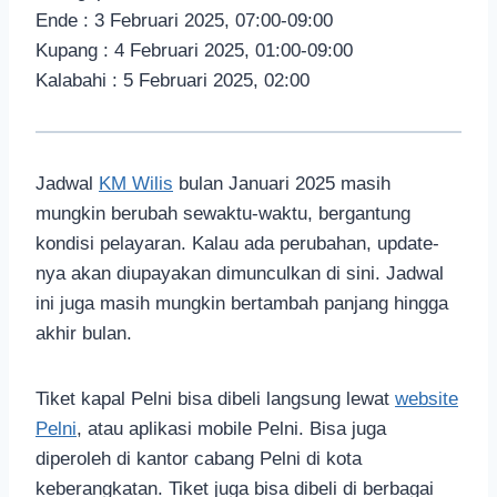
Ende : 3 Februari 2025, 07:00-09:00
Kupang : 4 Februari 2025, 01:00-09:00
Kalabahi : 5 Februari 2025, 02:00
Jadwal
KM Wilis
bulan Januari 2025 masih
mungkin berubah sewaktu-waktu, bergantung
kondisi pelayaran. Kalau ada perubahan, update-
nya akan diupayakan dimunculkan di sini. Jadwal
ini juga masih mungkin bertambah panjang hingga
akhir bulan.
Tiket kapal Pelni bisa dibeli langsung lewat
website
Pelni
, atau aplikasi mobile Pelni. Bisa juga
diperoleh di kantor cabang Pelni di kota
keberangkatan. Tiket juga bisa dibeli di berbagai