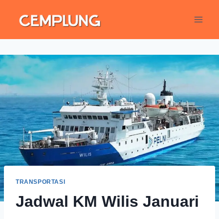
TRANSPORTASI
Jadwal KM Wilis Januari