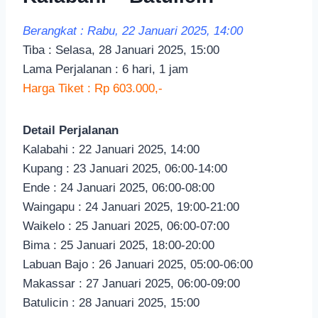
Berangkat : Rabu, 22 Januari 2025, 14:00
Tiba : Selasa, 28 Januari 2025, 15:00
Lama Perjalanan : 6 hari, 1 jam
Harga Tiket : Rp 603.000,-
Detail Perjalanan
Kalabahi : 22 Januari 2025, 14:00
Kupang : 23 Januari 2025, 06:00-14:00
Ende : 24 Januari 2025, 06:00-08:00
Waingapu : 24 Januari 2025, 19:00-21:00
Waikelo : 25 Januari 2025, 06:00-07:00
Bima : 25 Januari 2025, 18:00-20:00
Labuan Bajo : 26 Januari 2025, 05:00-06:00
Makassar : 27 Januari 2025, 06:00-09:00
Batulicin : 28 Januari 2025, 15:00