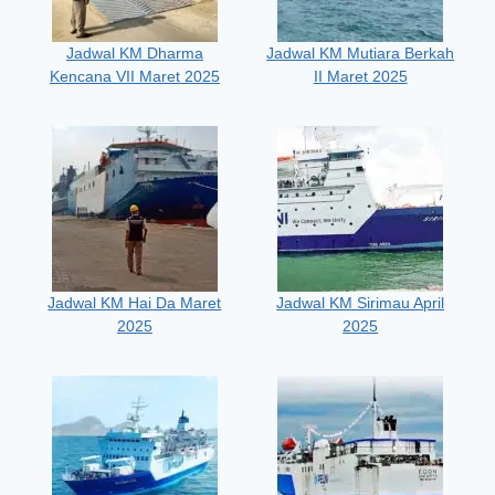
Jadwal KM Dharma
Jadwal KM Mutiara Berkah
Kencana VII Maret 2025
II Maret 2025
Jadwal KM Hai Da Maret
Jadwal KM Sirimau April
2025
2025