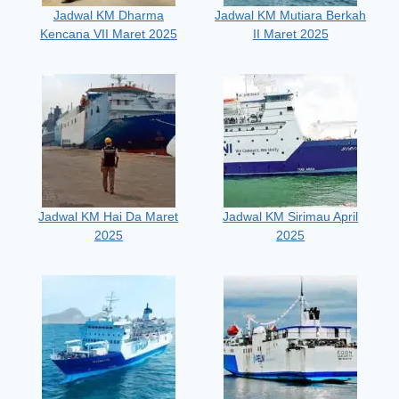
Jadwal KM Dharma
Jadwal KM Mutiara Berkah
Kencana VII Maret 2025
II Maret 2025
Jadwal KM Hai Da Maret
Jadwal KM Sirimau April
2025
2025