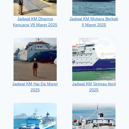
Jadwal KM Dharma
Jadwal KM Mutiara Berkah
Kencana VII Maret 2025
II Maret 2025
Jadwal KM Hai Da Maret
Jadwal KM Sirimau April
2025
2025