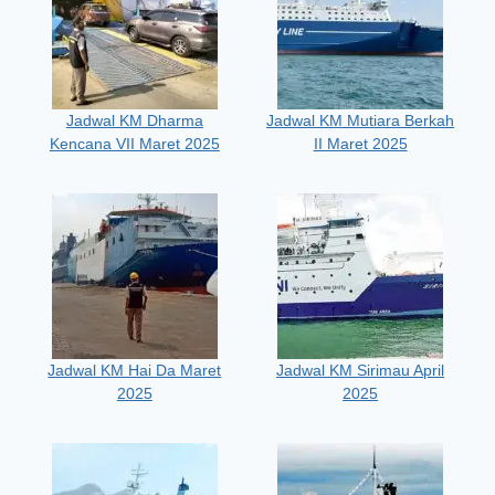
Jadwal KM Dharma
Jadwal KM Mutiara Berkah
Kencana VII Maret 2025
II Maret 2025
Jadwal KM Hai Da Maret
Jadwal KM Sirimau April
2025
2025