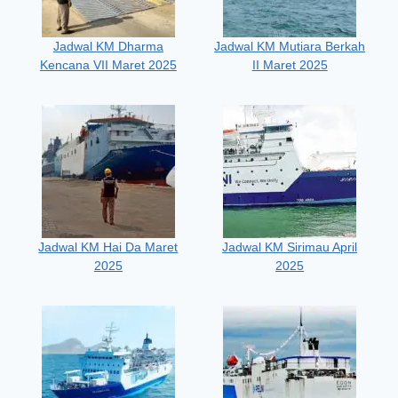
Jadwal KM Dharma
Jadwal KM Mutiara Berkah
Kencana VII Maret 2025
II Maret 2025
Jadwal KM Hai Da Maret
Jadwal KM Sirimau April
2025
2025