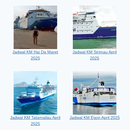
Jadwal KM Hai Da Maret
Jadwal KM Sirimau April
2025
2025
Jadwal KM Tatamailau April
Jadwal KM Egon April 2025
2025