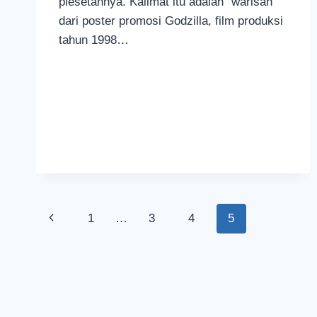
plesetannya. Kalimat itu adalah ”warisan”
dari poster promosi Godzilla, film produksi
tahun 1998…
1
…
3
4
5